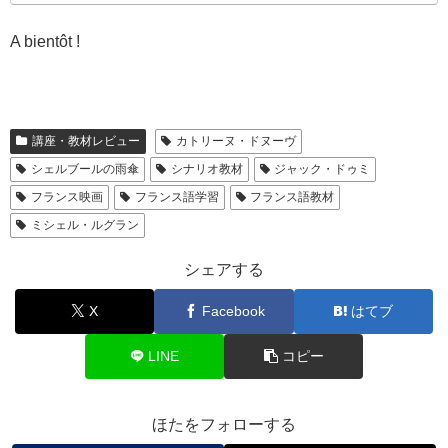
A bientôt !
講座・教材レビュー
カトリーヌ・ドヌーヴ
シェルブールの雨傘
シナリオ教材
ジャック・ドゥミ
フランス映画
フランス語学習
フランス語教材
ミシェル・ルグラン
シェアする
X
Facebook
はてブ
LINE
コピー
ほたをフォローする