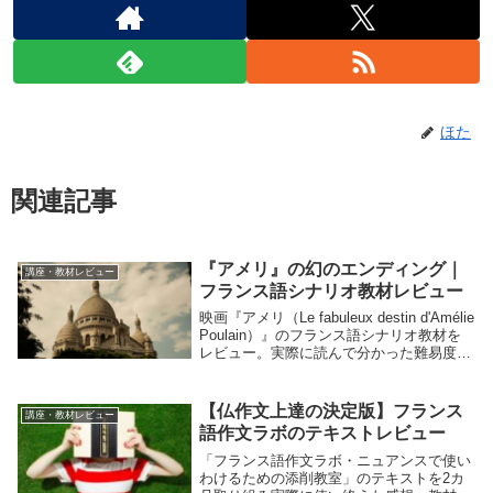
ほた
関連記事
『アメリ』の幻のエンディング｜
講座・教材レビュー
フランス語シナリオ教材レビュー
映画『アメリ（Le fabuleux destin d'Amélie
Poulain）』のフランス語シナリオ教材を
レビュー。実際に読んで分かった難易度、
使い方、注意点を紹介します。映画にはな
いエンディングシーンやジャン＝ピエー
ル・ジュネ監督のインタビューも解説。
【仏作文上達の決定版】フランス
講座・教材レビュー
語作文ラボのテキストレビュー
「フランス語作文ラボ・ニュアンスで使い
わけるための添削教室」のテキストを2カ