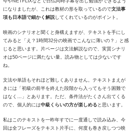
今やNETFLIXなどで日仏同時字幕を出し勉強ができるよう
になりましたが、これは教材の形を取っているので
文法事
項も日本語で細かく解説
してくれているのがポイント。
映画のシナリオと聞くと身構えますが、テキストを手にし
てみると「え？1時間32分の映画でこんなに薄いの？」と感
じると思います。片ページは文法解説なので、実質シナリ
オは50ページに満たない量。読み物としては少ないです
ね。
文法や単語もそれほど難しくありません。テキストまえが
きには「初級の前半を終えた段階から入ってもそう困難で
はなく…」とあります。ただ、条件法がたくさん出てくる
ので、個人的には
中級くらいの方が楽しめる
と思います。
私はこのテキストを一昨年すでに一度通しで読み込み、今
回は全フレーズをテキスト片手に、何度も巻き戻しつつ映