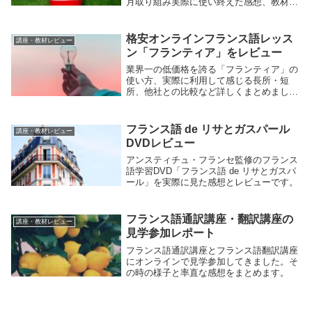
月取り組み実際に使い終えた感想、教材の
概要、おすすめポイントをまとめました。
格安オンラインフランス語レッス
講座・教材レビュー
ン「フランティア」をレビュー
業界一の低価格を誇る「フランティア」の
使い方、実際に利用して感じる長所・短
所、他社との比較など詳しくまとめまし
た。
フランス語 de リサとガスパール
講座・教材レビュー
DVDレビュー
アンスティチュ・フランセ監修のフランス
語学習DVD「フランス語 de リサとガスパ
ール」を実際に見た感想とレビューです。
フランス語通訳講座・翻訳講座の
講座・教材レビュー
見学参加レポート
フランス語通訳講座とフランス語翻訳講座
にオンラインで見学参加してきました。そ
の時の様子と率直な感想をまとめます。