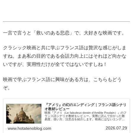
一言で言うと「救いのある悲恋」で、大好きな映画です。
クラシック映画と共に学ぶフランス語は贅沢な感じがしま
すね。まあ私の目的である会話力向上にはそれほど向かな
いですが、実用性だけが全てではないですしね！
映画で学ぶフランス語に興味がある方は、こちらもどう
ぞ。
『アメリ』の幻のエンディング｜フランス語シナリ
オ教材レビュー
映画『アメリ（Le fabuleux destin d'Amélie Poulain）』のフ
ランス語シナリオ教材をレビュー。実際に読んで分かった難
易度、使い方、注意点を紹介します。映画にはないエンディ
ングシーンやジャン＝ピエール・ジュネ監督のインタビュー
も解説。
2026.07.29
www.hotatenoblog.com