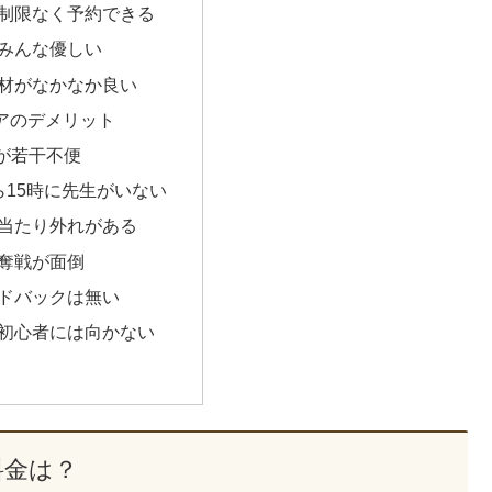
制限なく予約できる
みんな優しい
材がなかなか良い
アのデメリット
eが若干不便
ら15時に先生がいない
当たり外れがある
奪戦が面倒
ドバックは無い
初心者には向かない
料金は？