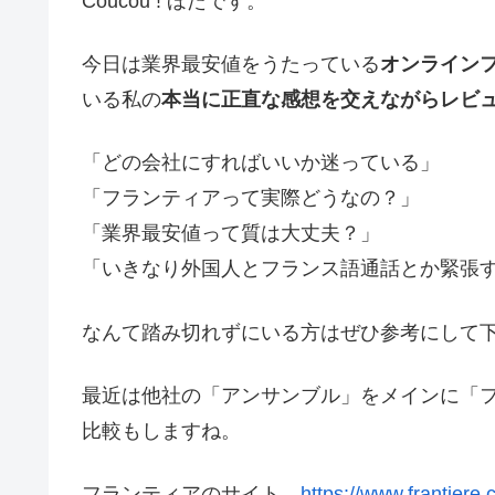
Coucou ! ほたです。
今日は業界最安値をうたっている
オンライン
いる私の
本当に正直な感想を交えながらレビ
「どの会社にすればいいか迷っている」
「フランティアって実際どうなの？」
「業界最安値って質は大丈夫？」
「いきなり外国人とフランス語通話とか緊張
なんて踏み切れずにいる方はぜひ参考にして
最近は他社の「アンサンブル」をメインに「
比較もしますね。
フランティアのサイト→
https://www.frantiere.