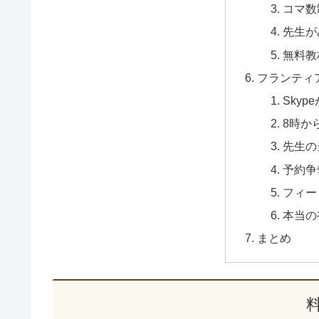
コマ数
先生が
無料教
フランティ
Skyp
8時か
先生の
予約争
フィー
本当の
まとめ