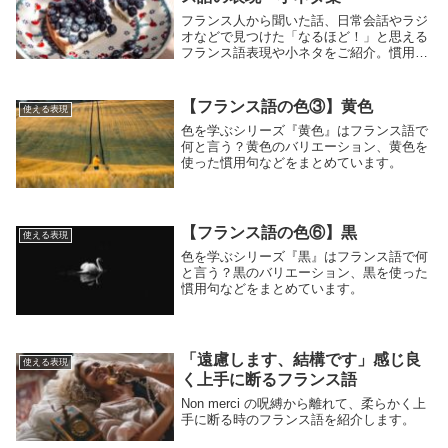
フランス人から聞いた話、日常会話やラジ
オなどで見つけた「なるほど！」と思える
フランス語表現や小ネタをご紹介。慣用表
現や口語表現、日本語とは発想の違う表現
など、学習中に出会った面白い発見をまと
めています。
【フランス語の色③】黄色
使える表現
色を学ぶシリーズ『黄色』はフランス語で
何と言う？黄色のバリエーション、黄色を
使った慣用句などをまとめています。
【フランス語の色⑥】黒
使える表現
色を学ぶシリーズ『黒』はフランス語で何
と言う？黒のバリエーション、黒を使った
慣用句などをまとめています。
「遠慮します、結構です」感じ良
使える表現
く上手に断るフランス語
Non merci の呪縛から離れて、柔らかく上
手に断る時のフランス語を紹介します。