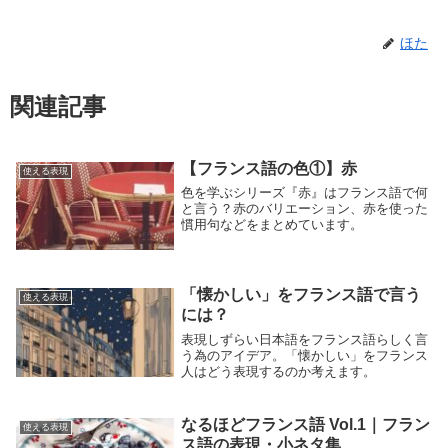
ほた
関連記事
【フランス語の色①】赤
使える表現
色を学ぶシリーズ『赤』はフランス語で何
と言う？赤のバリエーション、赤を使った
慣用句などをまとめています。
「懐かしい」をフランス語で言う
使える表現
には？
表現しずらい日本語をフランス語らしく言
う為のアイデア。「懐かしい」をフランス
人はどう表現するのか考えます。
なるほどフランス語 Vol.1｜フラン
使える表現
ス語の表現・小ネタ集