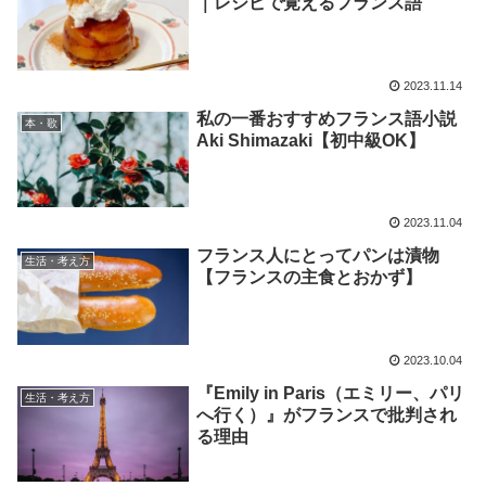
｜レシピで覚えるフランス語
2023.11.14
私の一番おすすめフランス語小説
本・歌
Aki Shimazaki【初中級OK】
2023.11.04
フランス人にとってパンは漬物
生活・考え方
【フランスの主食とおかず】
2023.10.04
『Emily in Paris（エミリー、パリ
生活・考え方
へ行く）』がフランスで批判され
る理由