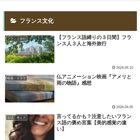
フランス文化
【フランス語縛りの３日間】フラ
フランス旅行
ンス人３人と海外旅行
2026.05.10
仏アニメーション映画『アメリと
映画・ドラマ
雨の物語』感想
2026.04.05
言ってるかも？注意したいフラン
生活・考え方
ス語の褒め言葉【美的感覚の違
い】